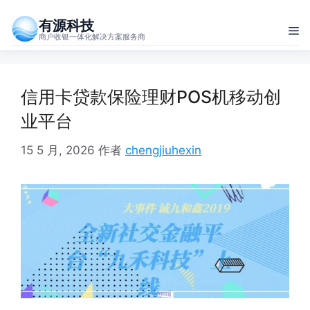
跳
有源科技
至
菜
商户收银一体化解决方案服务商
内
单
容
信用卡贷款保险理财POS机移动创
业平台
15 5 月, 2026
作者
chengjiuhexin